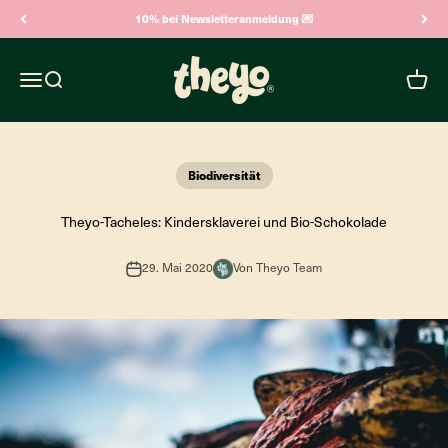
Zum Inhalt springen
10% bei Newsletteranmeldung 💌
Theyo
Navigationsmenü öffnen
Suche öffnen
Warenk
Biodiversität
Theyo-Tacheles: Kindersklaverei und Bio-Schokolade
29. Mai 2020
Von Theyo Team