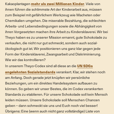
mehr als zwei Millionen Kinder
Kakaoplantagen
. Viele von
ihnen führen die schlimmste Art der Kinderarbeit aus, müssen
zum Beispiel mit gefährlichem Werkzeug wie Macheten oder
Chemikalien umgehen. Die miserable Bezahlung, die schlechten
Arbeits- und Lebensbedingungen sowie die Abhängigkeit von
ihren Vorgesetzten machen ihre Arbeit zu Kindersklaverei. Wir bei
Theyo haben es zu unserer Mission ernannt, gute Schokolade zu
verkaufen, die nicht nur gut schmeckt, sondern auch sozial-
ökologisch gut ist. Wir positionieren uns ganz klar gegen jede
Form der Kindersklaverei, Zwangsarbeit und Diskriminierung.
Wie wir das kontrollieren?
UN SDGs
In unserem Theyo-Codex sind all diese an die
angelehnten Sozialstandards
verankert. Klar, wir stehen noch
am Anfang. Doch gerade jetzt knüpfen wir persönliche
Beziehungen, um ein direktes Handelssystem aufbauen zu
können. So geben wir unser Bestes, die im Codex verankerten
Standards zu etablieren. Für unsere Schokolade soll kein Mensch
leiden müssen. Unsere Schokolade soll Menschen Chancen
geben – dann schmeckt sie uns und Euch noch viel besser!
Übrigens: Eine (wenn auch nicht ganz vollständige) Liste von