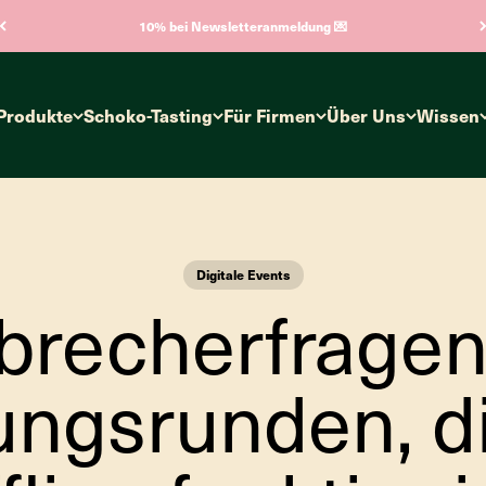
10% bei Newsletteranmeldung 💌
Produkte
Schoko-Tasting
Für Firmen
Über Uns
Wissen
Digitale Events
brecherfragen
ungsrunden, d