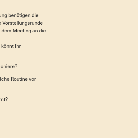
ung benötigen die
ie Vorstellungsrunde
r dem Meeting an die
könnt Ihr
ioniere?
lche Routine vor
mmt?