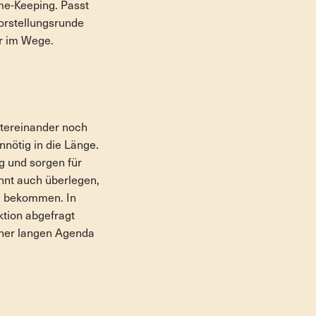
me-Keeping. Passt
orstellungsrunde
hr im Wege.
ntereinander noch
nnötig in die Länge.
g und sorgen für
önnt auch überlegen,
zu bekommen. In
tion abgefragt
einer langen Agenda