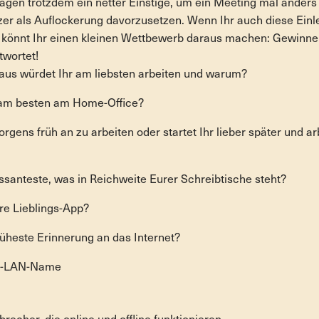
Fragen trotzdem ein netter Einstige, um ein Meeting mal ander
zer als Auflockerung davorzusetzen. Wenn Ihr auch diese Einle
, könnt Ihr einen kleinen Wettbewerb daraus machen: Gewinner
twortet!
aus würdet Ihr am liebsten arbeiten und warum?
 am besten am Home-Office?
orgens früh an zu arbeiten oder startet Ihr lieber später und arb
essanteste, was in Reichweite Eurer Schreibtische steht?
ure Lieblings-App?
rüheste Erinnerung an das Internet?
 W-LAN-Name