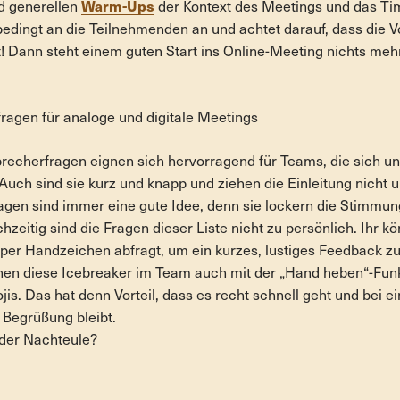
Warm-Ups
d generellen
der Kontext des Meetings und das Ti
edingt an die Teilnehmenden an und achtet darauf, dass die V
t! Dann steht einem guten Start ins Online-Meeting nichts me
ragen für analoge und digitale Meetings
recherfragen eignen sich hervorragend für Teams, die sich u
Auch sind sie kurz und knapp und ziehen die Einleitung nicht u
agen sind immer eine gute Idee, denn sie lockern die Stimmun
hzeitig sind die Fragen dieser Liste nicht zu persönlich. Ihr k
 per Handzeichen abfragt, um ein kurzes, lustiges Feedback 
nen diese Icebreaker im Team auch mit der „Hand heben“-Funk
is. Das hat denn Vorteil, dass es recht schnell geht und bei 
r Begrüßung bleibt.
er Nachteule?