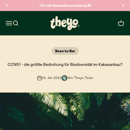
Zum Inhalt springen
10% bei Newsletteranmeldung 💌
Theyo
Navigationsmenü öffnen
Suche öffnen
Warenk
Bean-to-Bar
CCN51 - die größte Bedrohung für Biodiversität im Kakaoanbau?
25. Jan 2023
Von Theyo Team