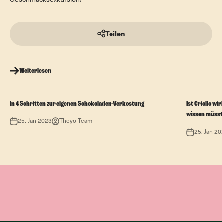
Geschmacksexkursion!
Teilen
Weiterlesen
In 4 Schritten zur eigenen Schokoladen-Verkostung
Ist Criollo wi
wissen müss
25. Jan 2023
Theyo Team
25. Jan 2