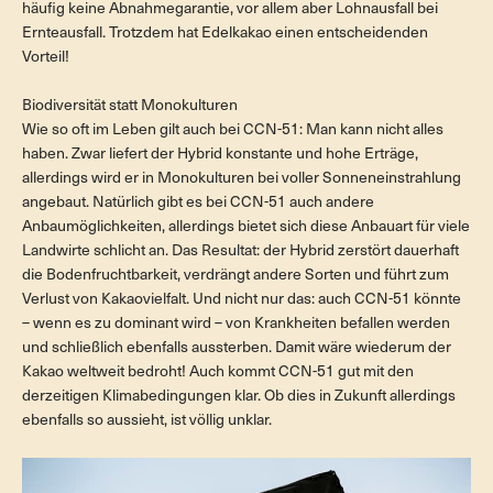
häufig keine Abnahmegarantie, vor allem aber Lohnausfall bei
Ernteausfall. Trotzdem hat Edelkakao einen entscheidenden
Vorteil!
Biodiversität statt Monokulturen
Wie so oft im Leben gilt auch bei CCN-51: Man kann nicht alles
haben. Zwar liefert der Hybrid konstante und hohe Erträge,
allerdings wird er in Monokulturen bei voller Sonneneinstrahlung
angebaut. Natürlich gibt es bei CCN-51 auch andere
Anbaumöglichkeiten, allerdings bietet sich diese Anbauart für viele
Landwirte schlicht an. Das Resultat: der Hybrid zerstört dauerhaft
die Bodenfruchtbarkeit, verdrängt andere Sorten und führt zum
Verlust von Kakaovielfalt. Und nicht nur das: auch CCN-51 könnte
– wenn es zu dominant wird – von Krankheiten befallen werden
und schließlich ebenfalls aussterben. Damit wäre wiederum der
Kakao weltweit bedroht! Auch kommt CCN-51 gut mit den
derzeitigen Klimabedingungen klar. Ob dies in Zukunft allerdings
ebenfalls so aussieht, ist völlig unklar.