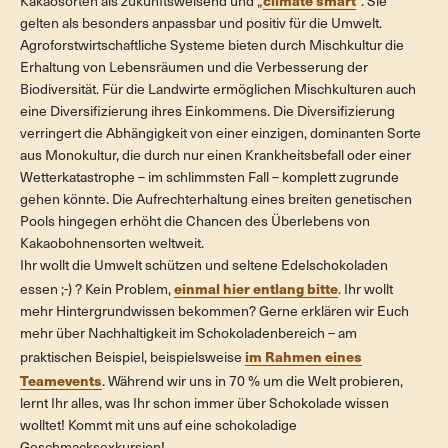
climate smart
Kakaosorten als zukunftsweisend und „
“. Sie
gelten als besonders anpassbar und positiv für die Umwelt.
Agroforstwirtschaftliche Systeme bieten durch Mischkultur die
Erhaltung von Lebensräumen und die Verbesserung der
Biodiversität. Für die Landwirte ermöglichen Mischkulturen auch
eine Diversifizierung ihres Einkommens. Die Diversifizierung
verringert die Abhängigkeit von einer einzigen, dominanten Sorte
aus Monokultur, die durch nur einen Krankheitsbefall oder einer
Wetterkatastrophe – im schlimmsten Fall – komplett zugrunde
gehen könnte. Die Aufrechterhaltung eines breiten genetischen
Pools hingegen erhöht die Chancen des Überlebens von
Kakaobohnensorten weltweit.
Ihr wollt die Umwelt schützen und seltene Edelschokoladen
einmal hier entlang bitte
essen ;-) ? Kein Problem,
. Ihr wollt
mehr Hintergrundwissen bekommen? Gerne erklären wir Euch
mehr über Nachhaltigkeit im Schokoladenbereich – am
im Rahmen eines
praktischen Beispiel, beispielsweise
Teamevents
. Während wir uns in 70 % um die Welt probieren,
lernt Ihr alles, was Ihr schon immer über Schokolade wissen
wolltet! Kommt mit uns auf eine schokoladige