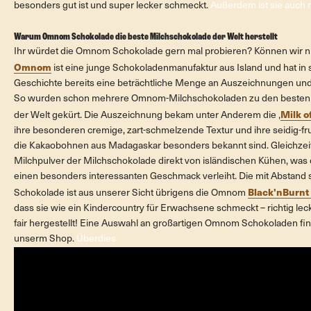
besonders gut ist und super lecker schmeckt.
Außerdem ist sie auch 
Warum Omnom Schokolade die beste Milchschokolade der Welt herstellt
Ihr würdet die Omnom Schokolade gern mal probieren? Können wir n
Omnom
ist eine junge Schokoladenmanufaktur aus Island und hat in 
Geschichte bereits eine beträchtliche Menge an Auszeichnungen un
So wurden schon mehrere Omnom-Milchschokoladen zu den besten
Milk 
der Welt gekürt. Die Auszeichnung bekam unter Anderem die ‚
ihre besonderen cremige, zart-schmelzende Textur und ihre seidig-fr
die Kakaobohnen aus Madagaskar besonders bekannt sind. Gleichzei
Milchpulver der Milchschokolade direkt von isländischen Kühen, was
einen besonders interessanten Geschmack verleiht. Die mit Abstand
Black'nBurnt 
Schokolade ist aus unserer Sicht übrigens die Omnom
dass sie wie ein Kindercountry für Erwachsene schmeckt – richtig lecke
fair hergestellt! Eine Auswahl an großartigen Omnom Schokoladen find
unserm Shop.
Überdies