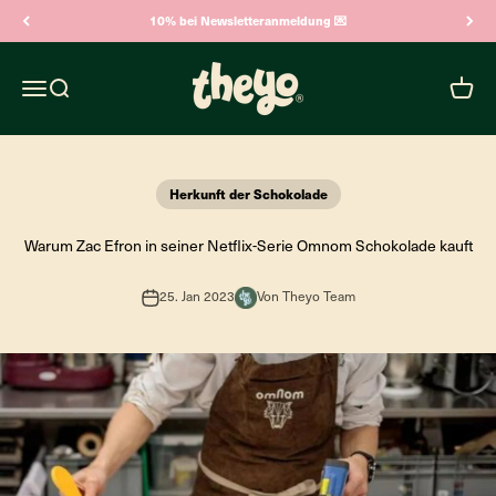
Zum Inhalt springen
10% bei Newsletteranmeldung 💌
Theyo
Navigationsmenü öffnen
Suche öffnen
Warenk
Herkunft der Schokolade
Warum Zac Efron in seiner Netflix-Serie Omnom Schokolade kauft
25. Jan 2023
Von Theyo Team