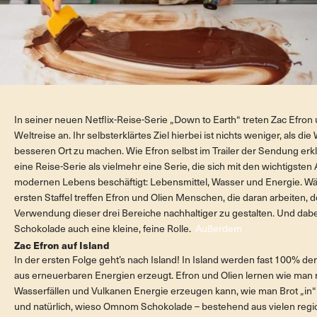
In seiner neuen Netflix-Reise-Serie „Down to Earth“ treten Zac Efron 
Weltreise an. Ihr selbsterklärtes Ziel hierbei ist nichts weniger, als di
besseren Ort zu machen. Wie Efron selbst im Trailer der Sendung erklä
eine Reise-Serie als vielmehr eine Serie, die sich mit den wichtigste
modernen Lebens beschäftigt: Lebensmittel, Wasser und Energie. W
ersten Staffel treffen Efron und Olien Menschen, die daran arbeiten,
Verwendung dieser drei Bereiche nachhaltiger zu gestalten. Und dab
Schokolade auch eine kleine, feine Rolle.
A
ußerdem
Zac Efron auf Island
In der ersten Folge geht’s nach Island! In Island werden fast 100% d
aus erneuerbaren Energien erzeugt. Efron und Olien lernen wie man m
Wasserfällen und Vulkanen Energie erzeugen kann, wie man Brot „in“
und natürlich, wieso Omnom Schokolade – bestehend aus vielen regi