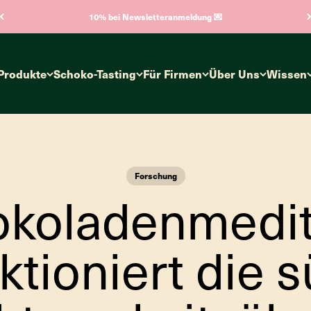
10% bei Newsletteranmeldung 💌
Produkte
Schoko-Tasting
Für Firmen
Über Uns
Wissen
Forschung
okoladenmedita
ktioniert die 