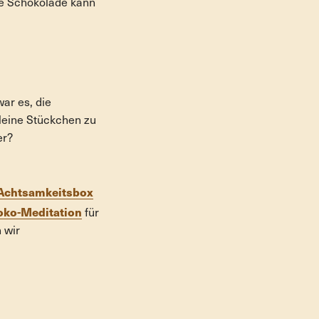
ne Schokolade kann
ar es, die
kleine Stückchen zu
er?
Achtsamkeitsbox
oko-Meditation
für
 wir