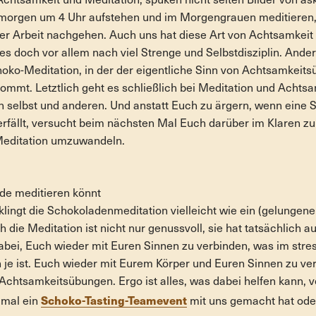
htsamkeit und Meditation, spuken nicht selten Bilder von a
e morgen um 4 Uhr aufstehen und im Morgengrauen meditieren,
her Arbeit nachgehen. Auch uns hat diese Art von Achtsamkei
es doch vor allem nach viel Strenge und Selbstdisziplin. Ander
oko-Meditation, in der der eigentliche Sinn von Achtsamkeits
mmt. Letztlich geht es schließlich bei Meditation und Achtsam
h selbst und anderen. Und anstatt Euch zu ärgern, wenn eine
erfällt, versucht beim nächsten Mal Euch darüber im Klaren z
Meditation umzuwandeln.
de meditieren könnt
 klingt die Schokoladenmeditation vielleicht wie ein (gelungen
h die Meditation ist nicht nur genussvoll, sie hat tatsächlich a
dabei, Euch wieder mit Euren Sinnen zu verbinden, was im stres
n je ist. Euch wieder mit Eurem Körper und Euren Sinnen zu verb
 Achtsamkeitsübungen. Ergo ist alles, was dabei helfen kann, 
Schoko-Tasting-Teamevent
 mal ein
mit uns gemacht hat od