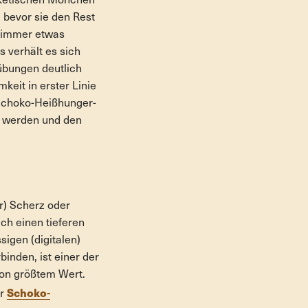
sketischen Mönchen
 bevor sie den Rest
t immer etwas
s verhält es sich
übungen deutlich
keit in erster Linie
 Schoko-Heißhunger-
u werden und den
er) Scherz oder
uch einen tieferen
sigen (digitalen)
inden, ist einer der
von größtem Wert.
Schoko-
er