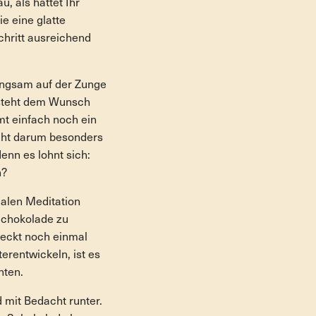
, als hättet Ihr
e eine glatte
chritt ausreichend
langsam auf der Zunge
rsteht dem Wunsch
mt einfach noch ein
icht darum besonders
enn es lohnt sich:
n?
alen Meditation
 Schokolade zu
meckt noch einmal
rentwickeln, ist es
hten.
 mit Bedacht runter.