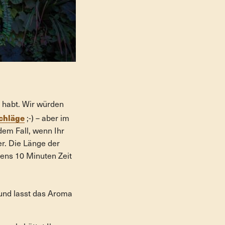
n habt. Wir würden
schläge
;-) – aber im
edem Fall, wenn Ihr
er. Die Länge der
tens 10 Minuten Zeit
 und lasst das Aroma