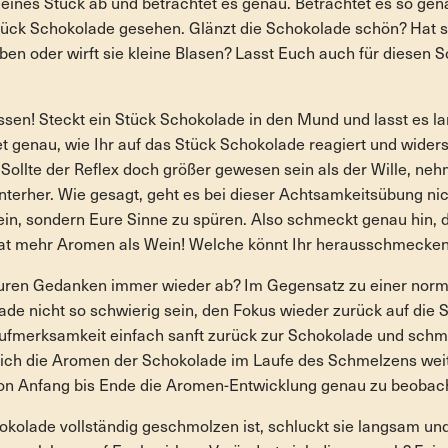
eines Stück ab und betrachtet es genau. Betrachtet es so genau
tück Schokolade gesehen. Glänzt die Schokolade schön? Hat si
eben oder wirft sie kleine Blasen? Lasst Euch auch für diesen S
essen! Steckt ein Stück Schokolade in den Mund und lasst es 
t genau, wie Ihr auf das Stück Schokolade reagiert und wide
Sollte der Reflex doch größer gewesen sein als der Wille, neh
nterher. Wie gesagt, geht es bei dieser Achtsamkeitsübung n
ein, sondern Eure Sinne zu spüren. Also schmeckt genau hin, d
hat mehr Aromen als Wein! Welche könnt Ihr herausschmecke
 Euren Gedanken immer wieder ab? Im Gegensatz zu einer norm
lade nicht so schwierig sein, den Fokus wieder zurück auf die
Aufmerksamkeit einfach sanft zurück zur Schokolade und sch
sich die Aromen der Schokolade im Laufe des Schmelzens weite
von Anfang bis Ende die Aromen-Entwicklung genau zu beobac
olade vollständig geschmolzen ist, schluckt sie langsam und