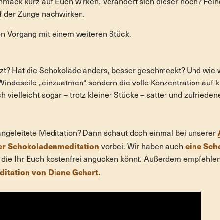
mack kurz auf Euch wirken. Verändert sich dieser noch? Fei
f der Zunge nachwirken.
n Vorgang mit einem weiteren Stück.
etzt? Hat die Schokolade anders, besser geschmeckt? Und wie w
Windeseile „einzuatmen“ sondern die volle Konzentration auf 
ch vielleicht sogar – trotz kleiner Stücke – satter und zufrieden
 angeleitete Meditation? Dann schaut doch einmal bei unserer
er Schokoladenmeditation
eine Sch
vorbei. Wir haben auch
ie Ihr Euch kostenfrei angucken könnt. Außerdem empfehlen
itation von Diane Gehart.