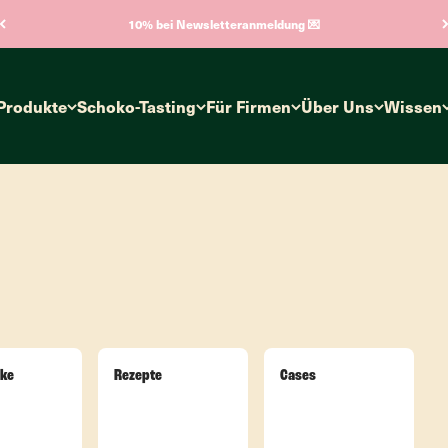
10% bei Newsletteranmeldung 💌
Produkte
Schoko-Tasting
Für Firmen
Über Uns
Wissen
ke
Rezepte
Cases