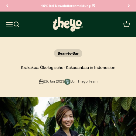
Zum Inhalt springen
10% bei Newsletteranmeldung 💌
Theyo
Navigationsmenü öffnen
Suche öffnen
Warenk
Bean-to-Bar
Krakakoa: Ökologischer Kakaoanbau in Indonesien
25. Jan 2023
Von Theyo Team