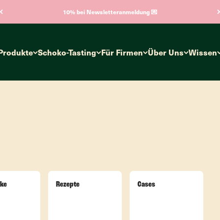
10% bei Newsletteranmeldung 💌
Produkte
Schoko-Tasting
Für Firmen
Über Uns
Wissen
ke
Rezepte
Cases